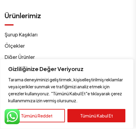
Ürünlerimiz
Şurup Kaşıkları
Ölçekler
Diğer Ürünler
Gizliliğinize Değer Veriyoruz
Bize Ulaşın
Tarama deneyiminizi geliştirmek, kişiselleştirilmiş reklamlar
veya içerikler sunmak ve trafiğimizi analiz etmek için
çerezler kullanıyoruz. "Tümünü Kabul Et"e tıklayarak çerez
+90 212 441 0 867
kullanımımıza izin vermiş olursunuz.
info@unsalplastik.com.tr
Tümünü Reddet
Tümünü Kabul Et
Maltepe Mah. Yedikule Çırpıcı Yolu Sok. Akınsal
Sanayi Sitesi No7/3 41 Merkez Zeytinburnu /
İstanbul