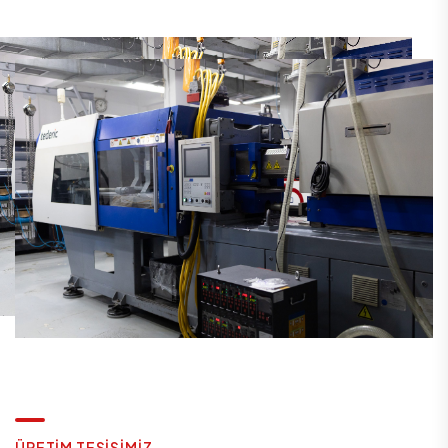
Ü
R
E
T
I
M
T
E
S
I
S
I
M
I
Z