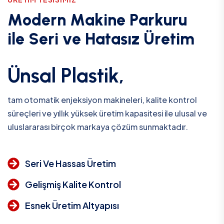
M
o
d
e
r
n
M
a
k
i
n
e
P
a
r
k
u
r
u
i
l
e
S
e
r
i
v
e
H
a
t
a
s
ı
z
Ü
r
e
t
i
m
Ünsal Plastik,
tam otomatik enjeksiyon makineleri, kalite kontrol
süreçleri ve yıllık yüksek üretim kapasitesi ile ulusal ve
uluslararası birçok markaya çözüm sunmaktadır.
Seri Ve Hassas Üretim
Gelişmiş Kalite Kontrol
Esnek Üretim Altyapısı