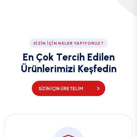
SIZIN İÇIN NELER YAPIYORUZ?
E
n
Ç
o
k
T
e
r
c
i
h
E
d
i
l
e
n
Ü
r
ü
n
l
e
r
i
m
i
z
i
K
e
ş
f
e
d
i
n
SIZIN IÇIN ÜRETELIM