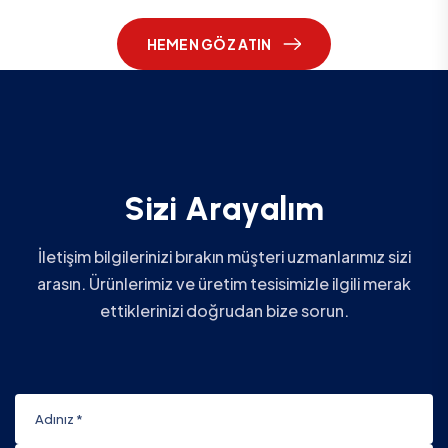
HEMEN GÖZ ATIN
S
i
z
i
A
r
a
y
a
l
ı
m
İletişim bilgilerinizi bırakın müşteri uzmanlarımız sizi
arasın. Ürünlerimiz ve üretim tesisimizle ilgili merak
ettiklerinizi doğrudan bize sorun.