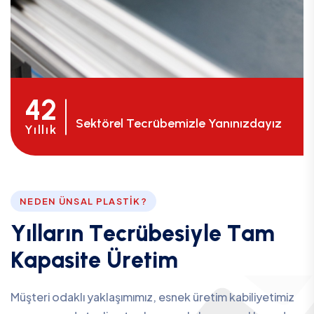
42
Sektörel Tecrübemizle Yanınızdayız
Yıllık
NEDEN ÜNSAL PLASTIK?
Y
ı
l
l
a
r
ı
n
T
e
c
r
ü
b
e
s
i
y
l
e
T
a
m
K
a
p
a
s
i
t
e
Ü
r
e
t
i
m
Müşteri odaklı yaklaşımımız, esnek üretim kabiliyetimiz