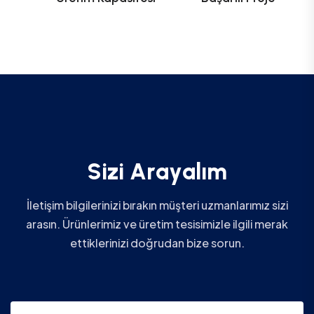
S
i
z
i
A
r
a
y
a
l
ı
m
İletişim bilgilerinizi bırakın müşteri uzmanlarımız sizi
arasın. Ürünlerimiz ve üretim tesisimizle ilgili merak
ettiklerinizi doğrudan bize sorun.