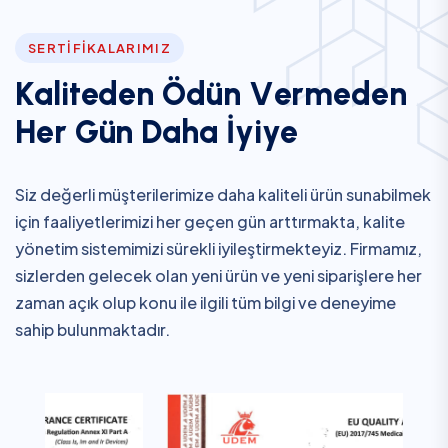
SERTIFIKALARIMIZ
K
a
l
i
t
e
d
e
n
Ö
d
ü
n
V
e
r
m
e
d
e
n
H
e
r
G
ü
n
D
a
h
a
İ
y
i
y
e
Siz değerli müşterilerimize daha kaliteli ürün sunabilmek
için faaliyetlerimizi her geçen gün arttırmakta, kalite
yönetim sistemimizi sürekli iyileştirmekteyiz. Firmamız,
sizlerden gelecek olan yeni ürün ve yeni siparişlere her
zaman açık olup konu ile ilgili tüm bilgi ve deneyime
sahip bulunmaktadır.