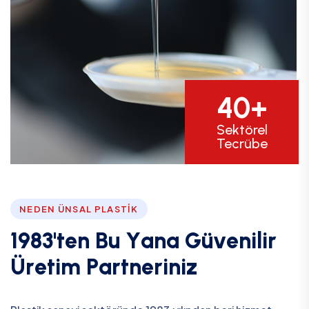
40+
Sektörel
Tecrübe
NEDEN ÜNSAL PLASTIK
1
9
8
3
'
t
e
n
B
u
Y
a
n
a
G
ü
v
e
n
i
l
i
r
Ü
r
e
t
i
m
P
a
r
t
n
e
r
i
n
i
z